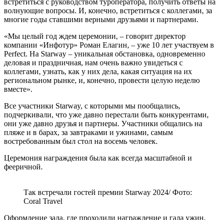
встретиться с руководством туроператора, получить ответы на
волнующие вопросы. И, конечно, встретиться с коллегами, за
многие годы ставшими верными друзьями и партнерами.
«Мы целый год ждем церемонии, – говорит директор
компании «Инфотур» Роман Елагин, – уже 10 лет участвуем в
Perfect. На Starway – уникальная обстановка, одновременно
деловая и праздничная, нам очень важно увидеться с
коллегами, узнать, как у них дела, какая ситуация на их
региональном рынке, и, конечно, провести целую неделю
вместе».
Все участники Starway, с которыми мы пообщались,
подчеркивали, что уже давно перестали быть конкурентами,
они уже давно друзья и партнеры. Участники общались на
пляже и в барах, за завтраками и ужинами, самым
востребованным был стол на восемь человек.
Церемония награждения была как всегда масштабной и
фееричной.
Так встречали гостей премии Starway 2024/ Фото:
Coral Travel
Оформление зала, где проходили награждение и гала ужин,