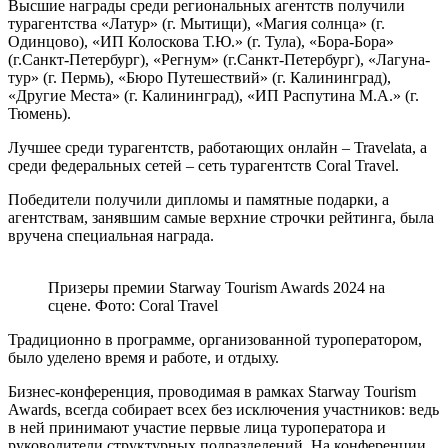
Высшие награды среди региональных агентств получили
турагентства «Латур» (г. Мытищи), «Магия солнца» (г.
Одинцово), «ИП Колоскова Т.Ю.» (г. Тула), «Бора-Бора»
(г.Санкт-Петербург), «Регнум» (г.Санкт-Петербург), «Лагуна-
тур» (г. Пермь), «Бюро Путешествий» (г. Калининград),
«Другие Места» (г. Калининград), «ИП Распутина М.А.» (г.
Тюмень).
Лучшее среди турагентств, работающих онлайн – Travelata, а
среди федеральных сетей – сеть турагентств Coral Travel.
Победители получили дипломы и памятные подарки, а
агентствам, занявшим самые верхние строчки рейтинга, была
вручена специальная награда.
Призеры премии Starway Tourism Awards 2024 на
сцене. Фото: Coral Travel
Традиционно в программе, организованной туроператором,
было уделено время и работе, и отдыху.
Бизнес-конференция, проводимая в рамках Starway Tourism
Awards, всегда собирает всех без исключения участников: ведь
в ней принимают участие первые лица туроператора и
руководители структурных подразделений. На конференции