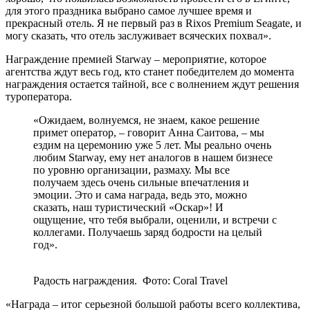
для этого праздника выбрано самое лучшее время и
прекрасный отель. Я не первый раз в Rixos Premium Seagate, и
могу сказать, что отель заслуживает всяческих похвал».
Награждение премией Starway – мероприятие, которое
агентства ждут весь год, кто станет победителем до момента
награждения остается тайной, все с волнением ждут решения
туроператора.
«Ожидаем, волнуемся, не знаем, какое решение
примет оператор, – говорит Анна Саитова, – мы
ездим на церемонию уже 5 лет. Мы реально очень
любим Starway, ему нет аналогов в нашем бизнесе
по уровню организации, размаху. Мы все
получаем здесь очень сильные впечатления и
эмоции. Это и сама награда, ведь это, можно
сказать, наш туристический «Оскар»! И
ощущение, что тебя выбрали, оценили, и встречи с
коллегами. Получаешь заряд бодрости на целый
год».
Радость награждения. ​ Фото: Coral Travel ​
«Награда – итог серьезной большой работы всего коллектива,