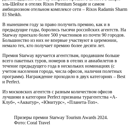
эль-Шейхе в отелях Rixos Premium Seagate и самом
амбициозном отельном комплексе сети – Rixos Radamis Sharm
El Sheikh.
В нынешнем году за право получить премию, как и в
предыдущие годы, боролись тысячи российских агентств. На
Starway приехало более 500 участников из почти 90 городов.
Большинство из них не впервые участвуют в церемонии,
немало тех, кто получает премию более десяти лет.
Премия Starway вручается агентствам, продавшим больше
всего пакетных туров, номеров в отелях и авиабилетов в
течение предыдущего года в нескольких номинациях (с
учетом населения города, числа офисов, наличия полетных
программ). Награждение проходило в двух категориях – Best
и Perfect.
Из московских агентств с разным количеством офисов
лучшими в категории Perfect признаны турагентства «А-
Клуб», «Акватур», «Юнитурс», «Планета-Топ».
Призеры премии Starway Tourism Awards 2024.
Фото: Coral Travel