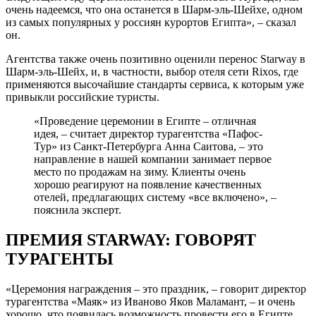
очень надеемся, что она останется в Шарм-эль-Шейхе, одном
из самых популярных у россиян курортов Египта», – сказал
он.
Агентства также очень позитивно оценили перенос Starway в
Шарм-эль-Шейх, и, в частности, выбор отеля сети Rixos, где
применяются высочайшие стандарты сервиса, к которым уже
привыкли российские туристы.
«Проведение церемонии в Египте – отличная
идея, – считает директор турагентства «Пафос-
Тур» из Санкт-Петербурга Анна Саитова, – это
направление в нашей компании занимает первое
место по продажам на зиму. Клиенты очень
хорошо реагируют на появление качественных
отелей, предлагающих систему «все включено», –
пояснила эксперт.
ПРЕМИЯ STARWAY: ГОВОРЯТ
ТУРАГЕНТЫ
«Церемония награждения – это праздник, – говорит директор
турагентства «Маяк» из Иваново Яков Маламант, – и очень
хорошо, что появилась возможность провести его в Египте,