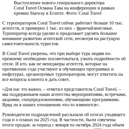
Выступление нового генерального директора
Coral Travel Османа Тава на конференции в рамках
премии Starway в Египте. Фото: Coral Travel
С туроператором Coral Travel сейчас работает больше 10 тыс.
агентств, и примерно 1 тыс. из них – франчайзинговые.
Туроператор всегда уделял и продолжает уделять большое
внимание развитию агентской сети, несмотря на растущую
самостоятельность туристов.
В Coral Travel уверены, что при выборе тура людям по-
прежнему необходимо посоветоваться, узнать подробности об
отеле. И кто, как не менеджеры агентств, которые на
протяжении года участвуют в обучающих программах и
инфотурах, организуемых туроператором, могут ответить на
все вопросы клиента и дать совет.
«Для нас это важно, – отметил представитель Coral Travel, –
мы поддерживаем наши агентства мероприятиями, встречами,
акциями, спецпредложениями, обучающими программами.
Вряд ли в наших отношениях что-то изменится».
Руководители подразделений рассказали об итогах уходящего
года и о планах на 2025 год. В частности, были озвучены
итоги продаж: за период с января по октябрь 2024 года объем