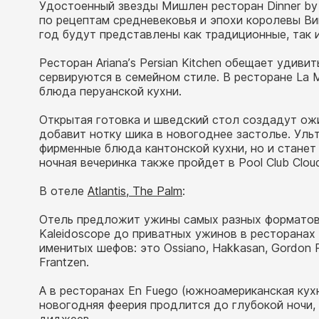
Удостоенный звезды Мишлен ресторан Dinner by
по рецептам средневековья и эпохи королевы Вик
год будут представлены как традиционные, так 
Ресторан Ariana’s Persian Kitchen обещает удив
сервируются в семейном стиле. В ресторане La 
блюда перуанской кухни.
Открытая готовка и шведский стол создадут ож
добавит нотку шика в новогоднее застолье. Уль
фирменные блюда кантонской кухни, но и станет
ночная вечеринка также пройдет в Pool Club Cloud
В отеле
Atlantis, The Palm
:
Отель предложит ужины самых разных форматов –
Kaleidoscope до приватных ужинов в ресторанах
именитых шефов: это Ossiano, Hakkasan, Gordon Ra
Frantzen.
А в ресторанах En Fuego (южноамериканская кух
новогодняя феерия продлится до глубокой ночи,