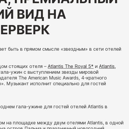
ИЙ ВИД НА
ЕРВЕРК
ает быть в прямом смысле «звездным» в сети отелей
рядом стоящих отеля –
Atlantis The Royal 5*
и
Atlantis,
 гала-ужин с выступлением звезды мировой
адателя The American Music Awards, 4-кратного
». Музыкант исполнит специально для гостей
днем гала-ужине для гостей отелей Atlantis в
м на площадке между двум отелями Atlantis, в одной
 на остров Пальма и праздничный новогодний