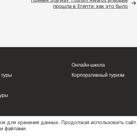
Премия Starway Tourism Awards впервые
прошла в Египте: как это было
Онлайн-школа
 туры
Корпоративный туризм
уры
kie для хранения данных. Продолжая использовать сайт
ми файлами.