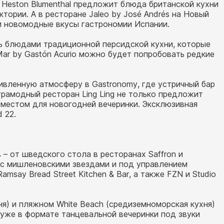
 Heston Blumenthal предложит блюда британской кухни
тории. А в ресторане Jaleo by José Andrés на Новый
и новомодные вкусы гастрономии Испании.
ить блюдами традиционной персидской кухни, которые
Mar by Gastón Acurio можно будет попробовать редкие
ивленную атмосферу в Gastronomy, где устричный бар
трамодный ресторан Ling Ling не только предложит
 местом для новогодней вечеринки. Эксклюзивная
 22.
 от шведского стола в ресторанах Saffron и
 с мишленовскими звездами и под управлением
msay Bread Street Kitchen & Bar, а также FZN и Studio
ня) и пляжном White Beach (средиземноморская кухня)
 уже в формате танцевальной вечеринки под звуки