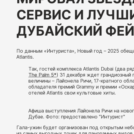
СЕРВИС И ЛУЧШ
ДУБАЙСКИЙ ФЕЙ
По данным «Интуриста», Новый год – 2025 обещ
Atlantis.
Так, гостей комплекса Atlantis Dubai (два 
The Palm 5*
) 31 декабря ждет грандиозный
величины – Лайонела Ричи, 17-кратного обл
обладателя премий Grammy и премии «Оскар
отелей Atlantis свои культовые хиты.
Афиша выступления Лайонела Ричи на нового
Дубае. Фото: предоставлено "Интурист"
Гала-ужин будет организован под открытым небо
из самых выгодных точек для панорамных видов