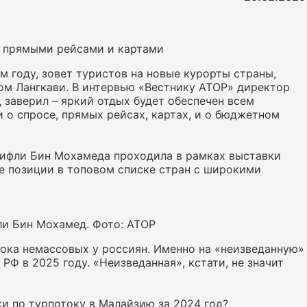
 с прямыми рейсами и картами
м году, зовет туристов на новые курорты страны,
ом Лангкави. В интервью «Вестнику АТОР» директор
д заверил – яркий отдых будет обеспечен всем
о спросе, прямых рейсах, картах, и о бюджетном
кифли Бин Мохамеда проходила в рамках выставки
е позиции в топовом списке стран с широкими
фли Бин Мохамед. Фото: АТОР
пока немассовых у россиян. Именно на «неизведанную»
РФ в 2025 году. «Неизведанная», кстати, не значит
ки по турпотоку в Малайзию за 2024 год?