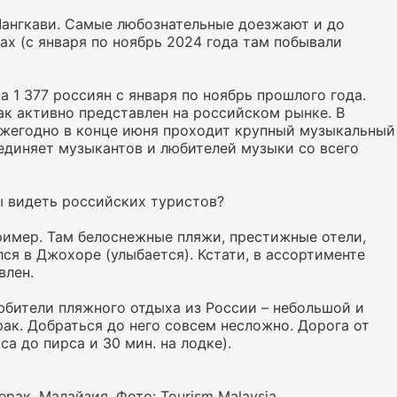
 Лангкави. Самые любознательные доезжают и до
ах (с января по ноябрь 2024 года там побывали
а 1 377 россиян с января по ноябрь прошлого года.
так активно представлен на российском рынке. В
ежегодно в конце июня проходит крупный музыкальный
ъединяет музыкантов и любителей музыки со всего
ы видеть российских туристов?
пример. Там белоснежные пляжи, престижные отели,
лся в Джохоре (улыбается). Кстати, в ассортименте
влен.
юбители пляжного отдыха из России – небольшой и
ак. Добраться до него совсем несложно. Дорога от
са до пирса и 30 мин. на лодке).
Перак. Малайзия. Фото: Tourism Malaysia