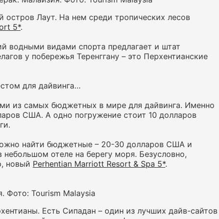
ый остров Лаут. На нем среди тропических лесов
ort 5*
.
ий водными видами спорта предлагает и штат
лагов у побережья Теренггану – это Перхентианские
естом для дайвинга…
ними из самых бюджетных в мире для дайвинга. Именно
лларов США. А одно погружение стоит 10 долларов
ги.
можно найти бюджетные – 20-30 долларов США и
 небольшом отеле на берегу моря. Безусловно,
р, новый
Perhentian Marriott Resort & Spa 5*
.
я. Фото: Tourism Malaysia
хентианы. Есть Сипадан – один из лучших дайв-сайтов