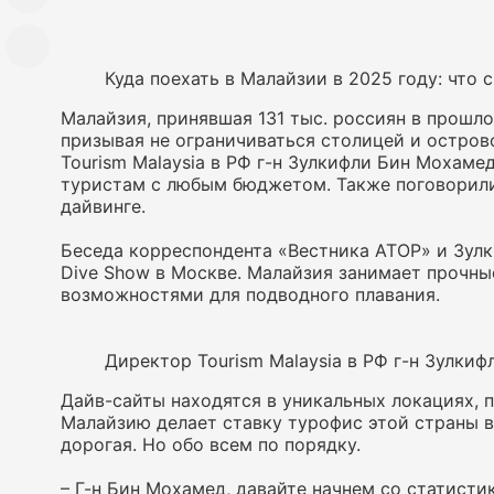
Куда поехать в Малайзии в 2025 году: что
Малайзия, принявшая 131 тыс. россиян в прошло
призывая не ограничиваться столицей и остров
Tourism Malaysia в РФ г-н Зулкифли Бин Мохаме
туристам с любым бюджетом. Также поговорили 
дайвинге.
Беседа корреспондента «Вестника АТОР» и Зул
Dive Show в Москве. Малайзия занимает прочны
возможностями для подводного плавания.
Директор Tourism Malaysia в РФ г-н Зулки
Дайв-сайты находятся в уникальных локациях, 
Малайзию делает ставку турофис этой страны в 
дорогая. Но обо всем по порядку.
– Г-н Бин Мохамед, давайте начнем со статисти