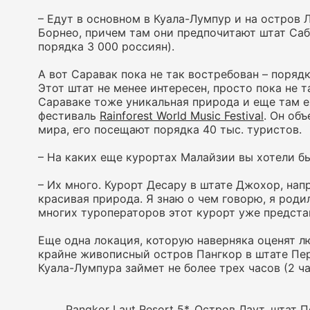
– Едут в основном в Куала-Лумпур и на остров
Борнео, причем там они предпочитают штат Саб
порядка 3 000 россиян).
А вот Саравак пока не так востребован – порядк
Этот штат не менее интересен, просто пока не 
Сараваке тоже уникальная природа и еще там 
фестиваль
Rainforest World Music Festival
. Он об
мира, его посещают порядка 40 тыс. туристов.
– На каких еще курортах Малайзии вы хотели б
– Их много. Курорт Десару в штате Джохор, на
красивая природа. Я знаю о чем говорю, я роди
многих туроператоров этот курорт уже предста
Еще одна локация, которую наверняка оценят л
крайне живописный остров Пангкор в штате Пер
Куала-Лумпура займет не более трех часов (2 ча
Pangkor Laut Resort 5*. Остров Лаут, штат 