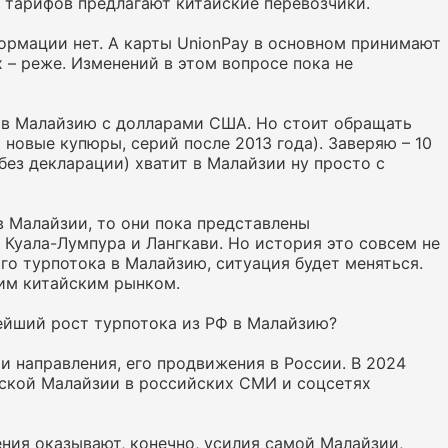
х тарифов предлагают китайские перевозчики.
ормации нет. А карты UnionPay в основном принимают
х – реже. Изменений в этом вопросе пока не
ь в Малайзию с долларами США. Но стоит обращать
 новые купюры, серий после 2013 года). Заверяю – 10
без декларации) хватит в Малайзии ну просто с
в Малайзии, то они пока представлены
Куала-Лумпура и Лангкави. Но история это совсем не
го турпотока в Малайзию, ситуация будет меняться.
щим китайским рынком.
нейший рост турпотока из РФ в Малайзию?
и направления, его продвижения в России. В 2024
еской Малайзии в российских СМИ и соцсетях
ния оказывают, конечно, усилия самой Малайзии,