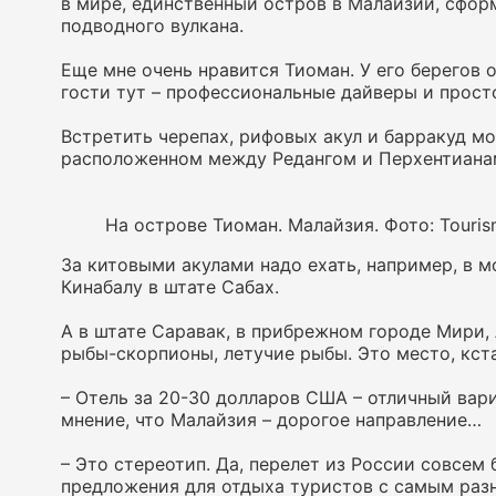
в мире, единственный остров в Малайзии, сфор
подводного вулкана.
Еще мне очень нравится Тиоман. У его берегов 
гости тут – профессиональные дайверы и прост
Встретить черепах, рифовых акул и барракуд мо
расположенном между Редангом и Перхентиана
На острове Тиоман. Малайзия. Фото: Touris
За китовыми акулами надо ехать, например, в м
Кинабалу в штате Сабах.
А в штате Саравак, в прибрежном городе Мири,
рыбы-скорпионы, летучие рыбы. Это место, кста
– Отель за 20-30 долларов США – отличный вар
мнение, что Малайзия – дорогое направление…
– Это стереотип. Да, перелет из России совсем
предложения для отдыха туристов с самым раз