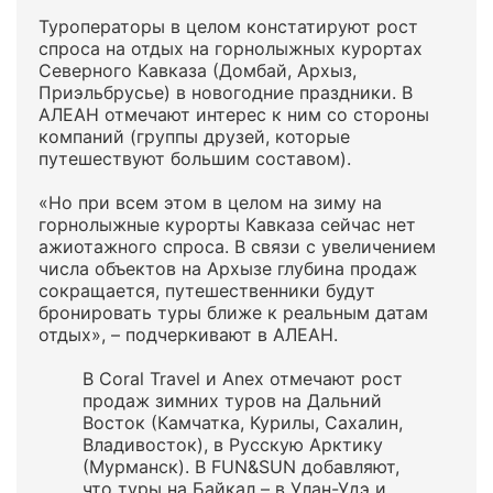
Туроператоры в целом констатируют рост
спроса на отдых на горнолыжных курортах
Северного Кавказа (Домбай, Архыз,
Приэльбрусье) в новогодние праздники. В
АЛЕАН отмечают интерес к ним со стороны
компаний (группы друзей, которые
путешествуют большим составом).
«Но при всем этом в целом на зиму на
горнолыжные курорты Кавказа сейчас нет
ажиотажного спроса. В связи с увеличением
числа объектов на Архызе глубина продаж
сокращается, путешественники будут
бронировать туры ближе к реальным датам
отдых», – подчеркивают в АЛЕАН.
В Coral Travel и Anex отмечают рост
продаж зимних туров на Дальний
Восток (Камчатка, Курилы, Сахалин,
Владивосток), в Русскую Арктику
(Мурманск). В FUN&SUN добавляют,
что туры на Байкал – в Улан-Удэ и