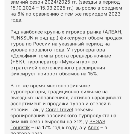
зимний сезон 2024/2025 гг. (заезды в период
15.10.2024 – 15.03.2025 гг.) выросло в среднем
на 6% по сравнению с тем же периодом 2023
года.
Ряд наиболее крупных игроков рынка (
АЛЕАН
,
FUN&SUN
и ряд др.) фиксируют объем продаж
туров по России на указанный период на
уровне прошлого года. У туроператора
«Дельфин»
темпы роста среднерыночные
(+6%), туроператор
«Мультитур»
со
стратегией экстенсивного расширения
фиксирует прирост объемов на 15%.
В то же время многопрофильные
туроператоры, традиционно сильные на
выездных направлениях, активно наращивают
ассортимент и продажи туров и отелей в
России. Так, у
Coral Travel
объемы
бронирований российского турпродукта на
зимний сезон выросли на 31%, у
PEGAS
Touristik
– на 17% год к году, а у
Anex
– в
полтора раза.