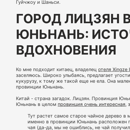
Гуйчжоу и Шаньси.
ГОРОД ЛИЦЗЯН 
ЮНЬНАНЬ: ИСТ
ВДОХНОВЕНИЯ
Ко мне подходит китаец, владелец
отеля Xingze 
заселяюсь. Широко улыбаясь, предлагает угост
кукурузу, к тому же такой еще не ела. Она мале
провинции Юньнань.
Китай - страна загадок. Лицзян. Провинция Юнь
Юньнань в целом
провинция очень интересная
,
Тут растет самое старое чайное дерево в м
именно в провинции Юньнань расположен г
чая (да-да, мы не ошиблись, не чай получи