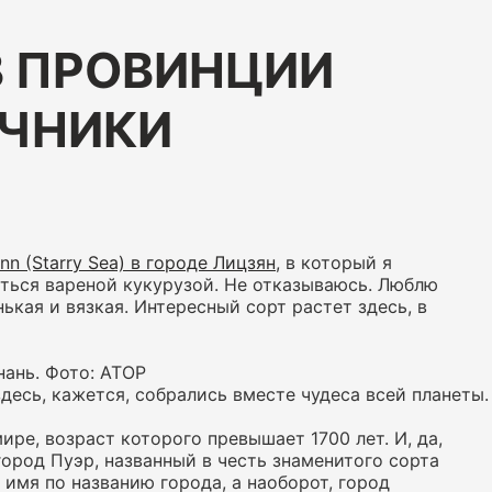
В ПРОВИНЦИИ
ОЧНИКИ
Inn (Starry Sea) в городе Лицзян
, в который я
иться вареной кукурузой. Не отказываюсь. Люблю
нькая и вязкая. Интересный сорт растет здесь, в
нань. Фото: АТОР
 здесь, кажется, собрались вместе чудеса всей планеты.
ире, возраст которого превышает 1700 лет. И, да,
ород Пуэр, названный в честь знаменитого сорта
л имя по названию города, а наоборот, город