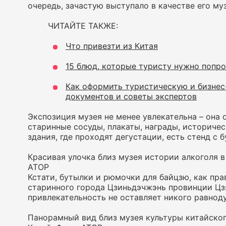
очередь, зачастую выступало в качестве его му
ЧИТАЙТЕ ТАКЖЕ:
Что привезти из Китая
15 блюд, которые туристу нужно попро
Как оформить туристическую и бизнес-
документов и советы экспертов
Экспозиция музея не менее увлекательна – она 
старинные сосуды, плакаты, награды, историчес
здания, где проходят дегустации, есть стенд с 
Красивая улочка близ музея истории алкоголя в
АТОР
Кстати, бутылки и рюмочки для байцзю, как пр
старинного города Цзиньдэчжэнь провинции Цзя
привлекательность не оставляет никого равно
Панорамный вид близ музея культуры китайског