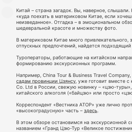
Китай – страна загадок. Вы, наверное, слышали.
«куда поехать в материковом Китае, если хоче
неизведанное». Отгадка – в эмоциональном обз
шедевральной красоте и множеству фото.
В материковом Китае много привлекательного, з
отпускных предпочтений, найдется подходящий
Туроператоры, работающие на китайском направ
формированию экскурсионных программ.
Например, China Tour & Business Travel Compan
садам провинции Цзянсу
, уже готовит вместе с
Co. Ltd в России, свежую новинку – «цзю-туры»
китайского алкоголя («байцзю» или просто «цзю
Корреспондент «Вестника АТОР» уже лично про
«высокоградусную» часть –
здесь
.
В этом обзоре остановимся на экскурсионной 
названием «Гранд Цзю-Тур «Великое постижение