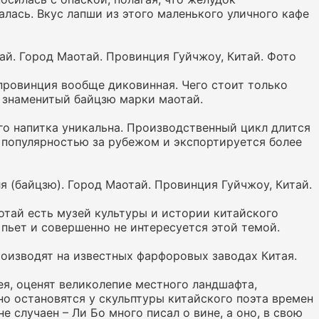
лась. Вкус лапши из этого маленького уличного кафе
ай. Город Маотай. Провинция Гуйчжоу, Китай. Фото
 провинция вообще диковинная. Чего стоит только
 знаменитый байцзю марки маотай.
го напитка уникальна. Производственный цикл длится
й популярностью за рубежом и экспортируется более
я (байцзю). Город Маотай. Провинция Гуйчжоу, Китай.
тай есть музей культуры и истории китайского
 пьет и совершенно не интересуется этой темой.
роизводят на известных фарфоровых заводах Китая.
ея, оценят великолепие местного ландшафта,
о остановятся у скульптуры китайского поэта времен
е случаен – Ли Бо много писал о вине, а оно, в свою