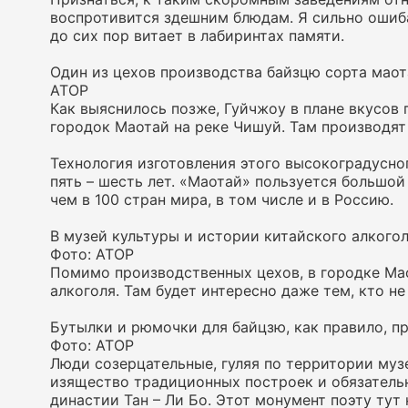
воспротивится здешним блюдам. Я сильно ошиба
до сих пор витает в лабиринтах памяти.
Один из цехов производства байзцю сорта маот
АТОР
Как выяснилось позже, Гуйчжоу в плане вкусов
городок Маотай на реке Чишуй. Там производят
Технология изготовления этого высокоградусно
пять – шесть лет. «Маотай» пользуется большо
чем в 100 стран мира, в том числе и в Россию.
В музей культуры и истории китайского алкогол
Фото: АТОР
Помимо производственных цехов, в городке Мао
алкоголя. Там будет интересно даже тем, кто не
Бутылки и рюмочки для байцзю, как правило, п
Фото: АТОР
Люди созерцательные, гуляя по территории муз
изящество традиционных построек и обязательн
династии Тан – Ли Бо. Этот монумент поэту тут н