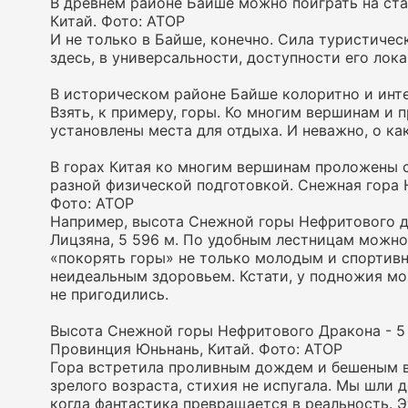
В древнем районе Байше можно поиграть на ста
Китай. Фото: АТОР
И не только в Байше, конечно. Сила туристичес
здесь, в универсальности, доступности его лок
В историческом районе Байше колоритно и инте
Взять, к примеру, горы. Ко многим вершинам и
установлены места для отдыха. И неважно, о ка
В горах Китая ко многим вершинам проложены с
разной физической подготовкой. Снежная гора 
Фото: АТОР
Например, высота Снежной горы Нефритового д
Лицзяна, 5 596 м. По удобным лестницам можно 
«покорять горы» не только молодым и спортивн
неидеальным здоровьем. Кстати, у подножия мо
не пригодились.
Высота Снежной горы Нефритового Дракона - 5 
Провинция Юньнань, Китай. Фото: АТОР
Гора встретила проливным дождем и бешеным вет
зрелого возраста, стихия не испугала. Мы шли д
когда фантастика превращается в реальность. Э