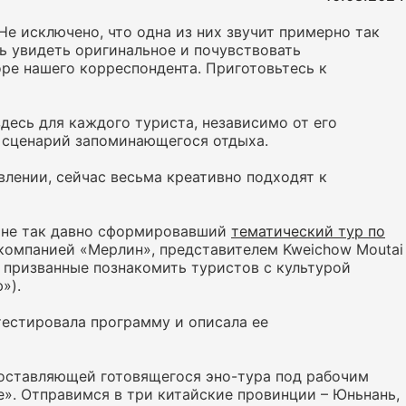
 Не исключено, что одна из них звучит примерно так
шь увидеть оригинальное и почувствовать
оре нашего корреспондента. Приготовьтесь к
десь для каждого туриста, независимо от его
 сценарий запоминающегося отдыха.
лении, сейчас весьма креативно подходят к
y, не так давно сформировавший
тематический тур по
 компанией «Мерлин», представителем Kweichow Moutai
, призванные познакомить туристов с культурой
»).
тестировала программу и описала ее
составляющей готовящегося эно-тура под рабочим
». Отправимся в три китайские провинции – Юньнань,