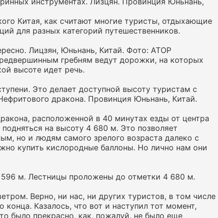
ринных инструментах. Лизцян. Провинция Юньнань,
кого Китая, как считают многие туристы, отдыхающие
аций для разных категорий путешественников.
ресно. Лицзян, Юньнань, Китай. Фото: АТОР
 предвершинным гребням ведут дорожки, на которых
кой высоте идет речь.
тупени. Это делает доступной высоту туристам с
Нефритового дракона. Провинция Юньнань, Китай.
ракона, расположенной в 40 минутах езды от центра
подняться на высоту 4 680 м. Это позволяет
ым, но и людям самого зрелого возраста далеко с
жно купить кислородные баллоны. Но лично нам они
596 м. Лестницы проложены до отметки 4 680 м.
ром. Верно, ни нас, ни других туристов, в том числе
о конца. Казалось, что вот и наступил тот момент,
то было прекрасно, как, пожалуй, не было еще