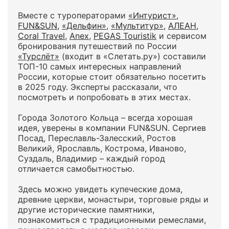
Вместе с туроператорами
«Интурист»
,
FUN&SUN
,
«Дельфин»
,
«Мультитур»
,
АЛЕАН
,
Coral Travel
,
Anex
,
PEGAS Touristik
и сервисом
бронирования путешествий по России
«Турслёт»
(входит в «Слетать.ру») составили
ТОП-10 самых интересных направлений
России, которые стоит обязательно посетить
в 2025 году. Эксперты рассказали, что
посмотреть и попробовать в этих местах.
Города Золотого Кольца – всегда хорошая
идея, уверены в компании FUN&SUN. Сергиев
Посад, Переславль-Залесский, Ростов
Великий, Ярославль, Кострома, Иваново,
Суздаль, Владимир – каждый город
отличается самобытностью.
Здесь можно увидеть купеческие дома,
древние церкви, монастыри, торговые ряды и
другие исторические памятники,
познакомиться с традиционными ремеслами,