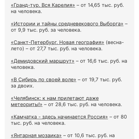
«Гранд-тур. Вся Карелия»
– от 14,65 тыс. руб.
на человека.
«Истории и тайны средневекового Выборга»
–
от 9,9 тыс. руб. за человека.
«Санкт-Петербург. Новая география»
(весна-
лето) – от 27,7 тыс. руб. на человека.
«Демидовский маршрут»
– от 16,6 тыс. руб. на
человека.
«В Сибирь по своей воле»
– от 19,7 тыс. руб.
за двоих.
«Челябинск: к нам прилетают даже
метеориты!»
– от 28,6 тыс. руб. на человека.
«Камчатка - здесь начинается Россия»
– от 80
тыс. руб. на человека.
«Янтарная мозаика»
– от 10,6 тыс. руб. на