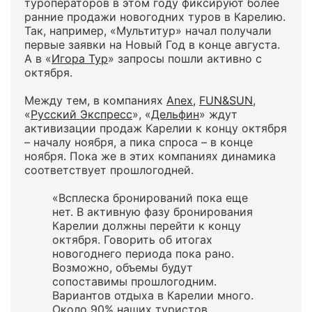
туроператоров в этом году фиксируют более
ранние продажи новогодних туров в Карелию.
Так, например, «Мультитур» начал получали
первые заявки на Новый Год в конце августа.
А в «
Игора Тур
» запросы пошли активно с
октября.
Между тем, в компаниях
Anex
,
FUN&SUN
,
«
Русский Экспресс
», «
Дельфин
» ждут
активизации продаж Карелии к концу октября
– началу ноября, а пика спроса – в конце
ноября. Пока же в этих компаниях динамика
соответствует прошлогодней.
«Всплеска бронирований пока еще
нет. В активную фазу бронирования
Карелии должны перейти к концу
октября. Говорить об итогах
новогоднего периода пока рано.
Возможно, объемы будут
сопоставимы прошлогодним.
Вариантов отдыха в Карелии много.
Около 90% наших туристов