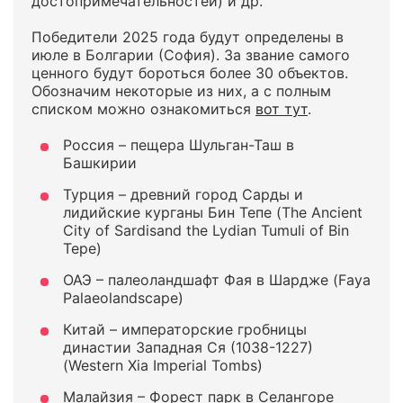
достопримечательностей) и др.
Победители 2025 года будут определены в
июле в Болгарии (София). За звание самого
ценного будут бороться более 30 объектов.
Обозначим некоторые из них, а с полным
списком можно ознакомиться
вот тут
.
Россия – пещера Шульган-Таш в
Башкирии
Турция – древний город Сарды и
лидийские курганы Бин Тепе (The Ancient
City of Sardisand the Lydian Tumuli of Bin
Tepe)
ОАЭ – палеоландшафт Фая в Шардже (Faya
Palaeolandscape)
Китай ­– императорские гробницы
династии Западная Ся (1038-1227)
(Western Xia Imperial Tombs)
Малайзия – Форест парк в Селангоре