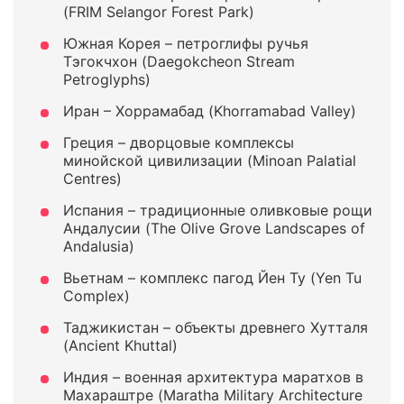
(FRIM Selangor Forest Park)
Южная Корея – петроглифы ручья
Тэгокчхон (Daegokcheon Stream
Petroglyphs)
Иран – Хоррамабад (Khorramabad Valley)
Греция – дворцовые комплексы
минойской цивилизации (Minoan Palatial
Centres)
Испания – традиционные оливковые рощи
Андалусии (The Olive Grove Landscapes of
Andalusia)
Вьетнам – комплекс пагод Йен Ту (Yen Tu
Complex)
Таджикистан – объекты древнего Хутталя
(Ancient Khuttal)
Индия – военная архитектура маратхов в
Махараштре (Maratha Military Architecture