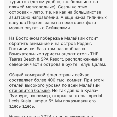
туристов (детям удобно, т.к. большинство
пляжей мелководные). Сезон на этих
островах – лето, т.е. не как на большинстве
азиатских направлений. А еще из-за типичных
валунов Перхентианы на некоторых фото
можно спутать с Сейшелами.
На Восточном побережье Малайзии стоит
обратить внимание и на остров Реданг.
Гостиничная база там разнообразна.
Взыскательные туристы оценят отель THE
Taaras Beach & SPA Resort, расположенный в
северной части острова в бухте Телук Далам.
Общий номерной фонд страны сейчас
составляет более 400 тыс. комнат. При этом
отелей высокого уровня по всей Малайзии
становится больше
. Не так давно в Куала-
Лумпуре, например, открылся отель Imperial
Lexis Kuala Lumpur 5*. Мы показывали его
здесь
здесь
.
Новые отели в 2024 году появились и в