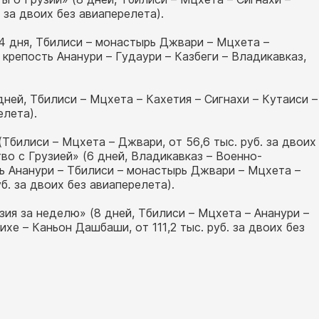
 за двоих без авиаперелета).
(4 дня, Тбилиси – монастырь Джвари – Мцхета –
 крепость Ананури – Гудаури – Казбеги – Владикавказ,
дней, Тбилиси – Мцхета – Кахетия – Сигнахи – Кутаиси –
елета).
(Тбилиси – Мцхета – Джвари, от 56,6 тыс. руб. за двоих
во с Грузией» (6 дней, Владикавказ – Военно-
ть Ананури – Тбилиси – монастырь Джвари – Мцхета –
б. за двоих без авиаперелета).
зия за неделю» (8 дней, Тбилиси – Мцхета – Ананури –
хе – Каньон Дашбаши, от 111,2 тыс. руб. за двоих без