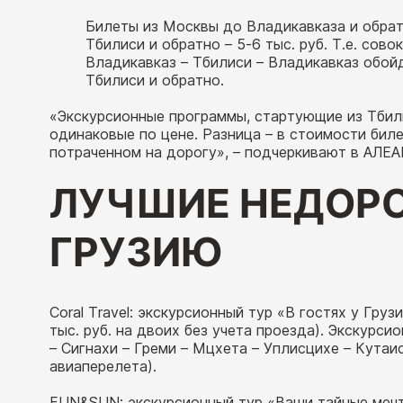
Билеты из Москвы до Владикавказа и обратн
Тбилиси и обратно – 5-6 тыс. руб. Т.е. сов
Владикавказ – Тбилиси – Владикавказ обой
Тбилиси и обратно.
«Экскурсионные программы, стартующие из Тбил
одинаковые по цене. Разница – в стоимости бил
потраченном на дорогу», – подчеркивают в АЛЕА
ЛУЧШИЕ НЕДОРО
ГРУЗИЮ
Coral Travel: экскурсионный тур «В гостях у Груз
тыс. руб. на двоих без учета проезда). Экскурси
– Сигнахи – Греми – Мцхета – Уплисцихе – Кутаис
авиаперелета).
FUN&SUN: экскурсионный тур «Ваши тайные мечты