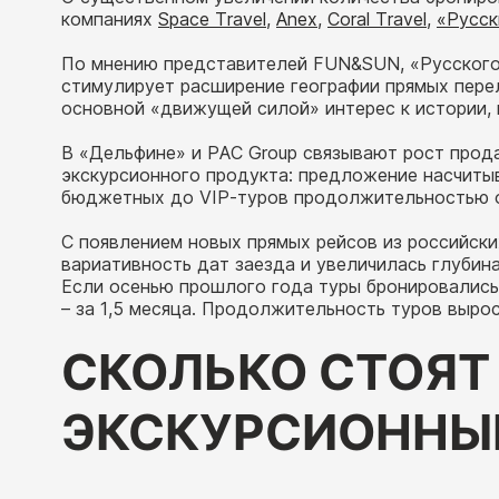
компаниях
Space Travel
,
Anex
,
Coral Travel
,
«Русск
По мнению представителей FUN&SUN, «Русского 
стимулирует расширение географии прямых перел
основной «движущей силой» интерес к истории, 
В «Дельфине» и PAC Group связывают рост прод
экскурсионного продукта: предложение насчитыв
бюджетных до VIP-туров продолжительностью о
С появлением новых прямых рейсов из российски
вариативность дат заезда и увеличилась глуби
Если осенью прошлого года туры бронировались 
– за 1,5 месяца. Продолжительность туров выро
СКОЛЬКО СТОЯТ
ЭКСКУРСИОННЫЕ