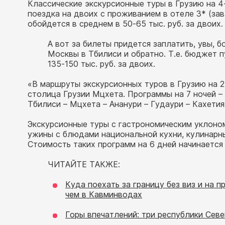
Классические экскурсионные туры в Грузию на 4
поездка на двоих с проживанием в отеле 3* (за
обойдется в среднем в 50-65 тыс. руб. за двоих.
А вот за билеты придется заплатить, увы, бо
Москвы в Тбилиси и обратно. Т.е. бюджет 
135-150 тыс. руб. за двоих.
«В маршруты экскурсионных туров в Грузию на 2-
столица Грузии Мцхета. Программы на 7 ночей –
Тбилиси – Мцхета – Ананури – Гудаури – Кахетия
Экскурсионные туры с гастрономическим уклоном
ужины с блюдами национальной кухни, кулинарны
Стоимость таких программ на 6 дней начинается у
ЧИТАЙТЕ ТАКЖЕ:
Куда поехать за границу без виз и на п
чем в Кавминводах
Горы впечатлений: три республики Севе