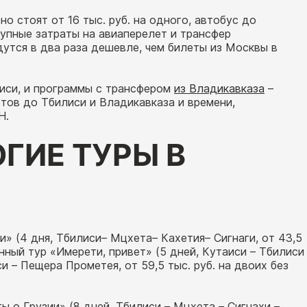
о стоят от 16 тыс. руб. на одного, автобус до
окупные затраты на авиаперелет и трансфер
дутся в два раза дешевле, чем билеты из Москвы в
иси, и программы с трансфером
из Владикавказа
–
етов до Тбилиси и Владикавказа и времени,
Н.
ГИЕ ТУРЫ В
ии» (4 дня, Тбилиси– Мцхета– Кахетия– Сигнаги, от 43,5
онный тур «Имерети, привет» (5 дней, Кутаиси – Тбилиси
и – Пещера Прометея, от 59,5 тыс. руб. на двоих без
 о Грузии» (8 дней, Тбилиси – Мцхета – Сигнахи –