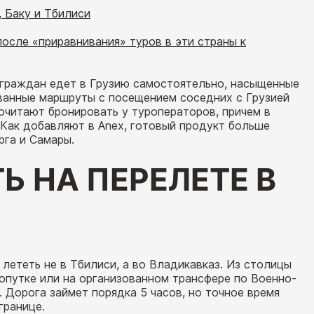
, Баку и Тбилиси
осле «приравнивания» туров в эти страны к
ограждан едет в Грузию самостоятельно, насыщенные
ванные маршруты с посещением соседних с Грузией
очитают бронировать у туроператоров, причем в
. Как добавляют в Anex, готовый продукт больше
рга и Самары.
Ь НА ПЕРЕЛЕТЕ В
лететь не в Тбилиси, а во Владикавказ. Из столицы
опутке или на организованном трансфере по Военно-
 Дорога займет порядка 5 часов, но точное время
границе.