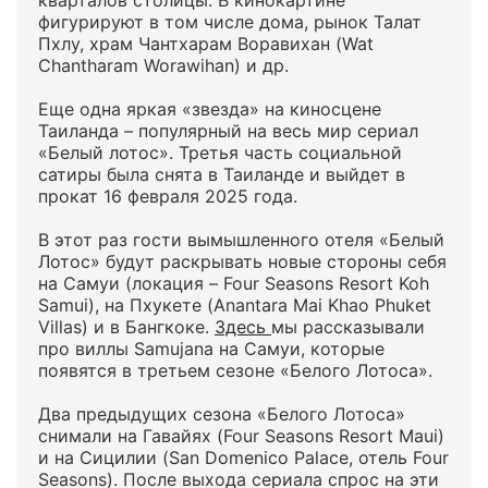
кварталов столицы. В кинокартине
фигурируют в том числе дома, рынок Талат
Пхлу, храм Чантхарам Воравихан (Wat
Chantharam Worawihan) и др.
Еще одна яркая «звезда» на киносцене
Таиланда – популярный на весь мир сериал
«Белый лотос». Третья часть социальной
сатиры была снята в Таиланде и выйдет в
прокат 16 февраля 2025 года.
В этот раз гости вымышленного отеля «Белый
Лотос» будут раскрывать новые стороны себя
на Самуи (локация – Four Seasons Resort Koh
Samui), на Пхукете (Anantara Mai Khao Phuket
Villas) и в Бангкоке.
Здесь
мы рассказывали
про виллы Samujana на Самуи, которые
появятся в третьем сезоне «Белого Лотоса».
Два предыдущих сезона «Белого Лотоса»
снимали на Гавайях (Four Seasons Resort Maui)
и на Сицилии (San Domenico Palace, отель Four
Seasons). После выхода сериала спрос на эти