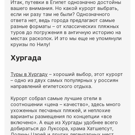
Итак, путевки в Египет однозначно достойны
вашего внимания. Но какой курорт выбрать,
если ни разу там не были? Однозначного
ответа нет, ведь города предлагают самые
разные форматы – от классических пляжных
туров до погружения в античную историю на
местах раскопок. И это мы еще не упомянули
круизы по Нилу!
Хургада
Туры в Хургаду
– хороший выбор, этот курорт
– одно из двух самых популярных у россиян
направлений египетского отдыха.
Курорт собрал самые лучшие отели в
соотношении «цена – качество», здесь много
ухоженных песчаных пляжей, и неплохие
варианты размещения по концепции «все
включено». А еще из Хургады удобнее всего
добираться до Луксора, храма Хатшепсут,
Долины Царей и других легендарных мест