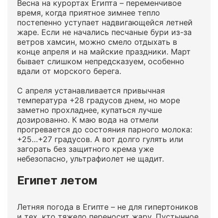
Весна на курортах Египта – переменчивое
время, когда приятное зимнее тепло
постепенно уступает надвигающейся летней
жаре. Если не начались песчаные бури из-за
ветров хамсин, можно смело отдыхать в
конце апреля и на майские праздники. Март
бывает слишком непредсказуем, особенно
вдали от морского берега.
С апреля устанавливается привычная
температура +28 градусов днем, но море
заметно прохладнее, купаться лучше
дозированно. К маю вода на отмели
прогревается до состояния парного молока:
+25…+27 градусов. А вот долго гулять или
загорать без защитного крема уже
небезопасно, ультрафиолет не щадит.
Египет летом
Летняя погода в Египте – не для гипертоников
и тех, кто тяжело переносит жару. Пустынное