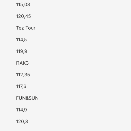
115,03
120,45
Tez Tour
114,5
119,9
ПАКС
112,35
117,6
FUN&SUN
114,9
120,3