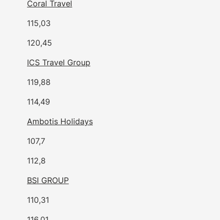
Coral Travel
115,03
120,45
ICS Travel Group
119,88
114,49
Ambotis Holidays
107,7
112,8
BSI GROUP
110,31
116,01