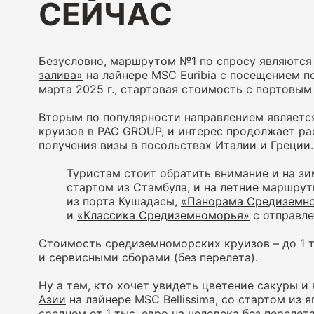
СЕЙЧАС
Безусловно, маршрутом №1 по спросу являются
залива»
на лайнере MSC Euribia с посещением п
марта 2025 г., стартовая стоимость с портовым
Вторым по популярности направлением является
круизов в PAC GROUP, и интерес продолжает ра
получения визы в посольствах Италии и Греции.
Туристам стоит обратить внимание и на з
стартом из Стамбула, и на летние маршру
из порта Кушадасы,
«Панорама Средиземн
и
«Классика Средиземноморья»
с отправле
Стоимость средиземноморских круизов – до 1 т
и сервисными сборами (без перелета).
Ну а тем, кто хочет увидеть цветение сакуры 
Азии
на лайнере MSC Bellissima, со стартом из 
среднем от 1 тыс. евро на человека без перелета