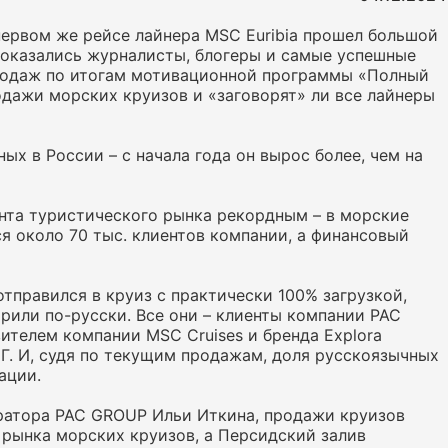
первом же рейсе лайнера MSC Euribia прошел большой
 оказались журналисты, блогеры и самые успешные
продаж по итогам мотивационной программы «Полный
одажи морских круизов и «заговорят» ли все лайнеры
х в России – с начала года он вырос более, чем на
мента туристического рынка рекордным – в морские
я около 70 тыс. клиентов компании, а финансовый
отправился в круиз с практически 100% загрузкой,
ворили по-русски. Все они – клиенты компании PAC
ителем компании MSC Cruises и бренда Explora
НГ. И, судя по текущим продажам, доля русскоязычных
ации.
ратора PAC GROUP Ильи Иткина, продажи круизов
 рынка морских круизов, а Персидский залив