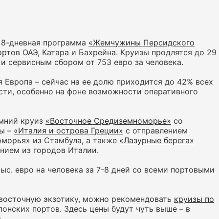
 8-дневная программа
«Жемчужины Персидского
ортов ОАЭ, Катара и Бахрейна. Круизы продлятся до 29
 и сервисным сбором от 753 евро за человека.
 Европа – сейчас на ее долю приходится до 42% всех
сти, особенно на фоне возможности оперативного
имний круиз
«Восточное Средиземноморье»
со
ты –
«Италия и острова Греции»
с отправлением
оморья»
из Стамбула, а также
«Лазурные берега»
нием из городов Италии.
ыс. евро на человека за 7-8 дней со всеми портовыми
и восточную экзотику, можно рекомендовать
круизы по
японских портов. Здесь цены будут чуть выше – в
.