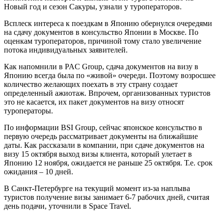
Новый год и сезон Сакуры, узнали у туроператоров.
Всплеск интереса к поездкам в Японию
обернулся очередями
на сдачу документов в консульство Японии в Москве. По
оценкам туроператоров, причиной тому стало увеличение
потока индивидуальных заявителей.
Как напомнили в
PAC Group
, сдача документов на визу в
Японию всегда была по «живой» очереди. Поэтому возросшее
количество желающих поехать в эту страну создает
определенный ажиотаж. Впрочем, организованных туристов
это не касается, их пакет документов на визу относят
туроператоры.
По информации
BSI Group
, сейчас японское консульство в
первую очередь рассматривает документы на ближайшие
даты. Как рассказали в компании, при сдаче документов на
визу 15 октября выход визы клиента, который улетает в
Японию 12 ноября, ожидается не раньше 25 октября. Т.е. срок
ожидания – 10 дней.
В Санкт-Петербурге на текущий момент из-за наплыва
туристов получение визы занимает 6-7 рабочих дней, считая
день подачи, уточнили в
Space Travel
.